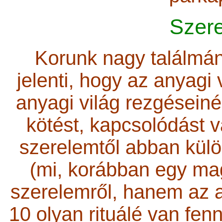
Szere
Korunk nagy találmán
jelenti, hogy az anyagi 
anyagi világ rezgésein
kötést, kapcsolódást 
szerelemtől abban kül
(mi, korábban egy mag
szerelemről, hanem az a
10 olyan rituálé van fen