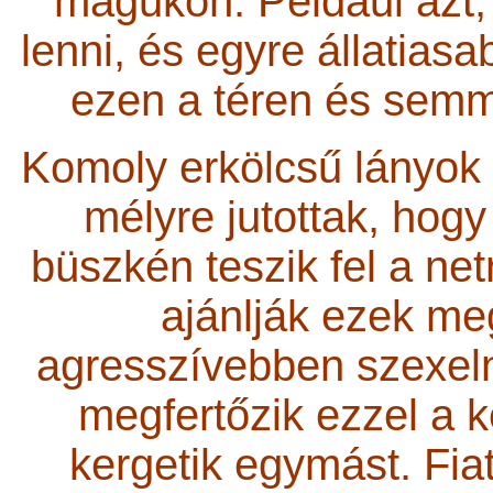
magukon. Például azt
lenni, és egyre állatias
ezen a téren és semmi
Komoly erkölcsű lányok 
mélyre jutottak, hogy
büszkén teszik fel a ne
ajánlják ezek me
agresszívebben szexelne
megfertőzik ezzel a 
kergetik egymást. Fia