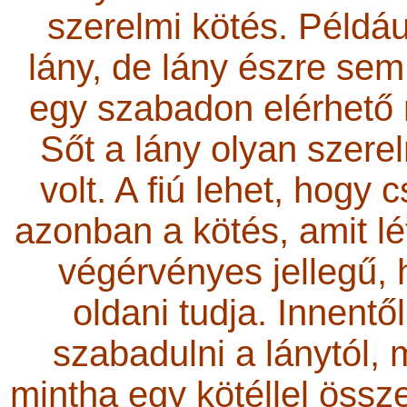
szerelmi kötés. Példáu
lány, de lány észre sem 
egy szabadon elérhető ri
Sőt a lány olyan szer
volt. A fiú lehet, hogy 
azonban a kötés, amit lét
végérvényes jellegű, h
oldani tudja. Innentő
szabadulni a lánytól, 
mintha egy kötéllel össz