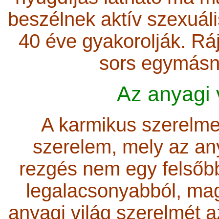
beszélnek aktív szexuáli
40 éve gyakorolják. Rá
sors egymásna
Az anyagi 
A karmikus szerelmen
szerelem, mely az any
rezgés nem egy felsőb
legalacsonyabból, mag
anyagi világ szerelmét a