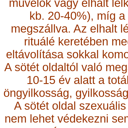
művelők vagy elhalt lel
kb. 20-40%), míg a t
megszállva. Az elhalt l
rituálé keretében meg
eltávolítása sokkal kom
A sötét oldaltól való meg
10-15 év alatt a totá
öngyilkosság, gyilkosság,
A sötét oldal szexuális
nem lehet védekezni se