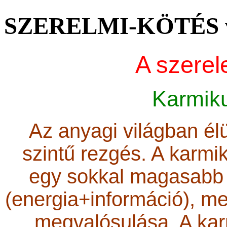
SZERELMI-KÖTÉS 
A szerel
Karmik
Az anyagi világban él
szintű rezgés. A karm
egy sokkal magasabb 
(energia+információ), me
megvalósulása. A kar