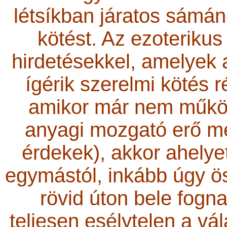
létsíkban járatos sámáno
kötést. Az ezoterikus
hirdetésekkel, amelyek 
ígérik szerelmi kötés 
amikor már nem működ
anyagi mozgató erő me
érdekek), akkor ahelye
egymástól, inkább úgy ö
rövid úton bele fogna
teljesen esélytelen a vál