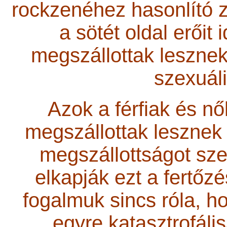
rockzenéhez hasonlító z
a sötét oldal erőit
megszállottak lesznek
szexuáli
Azok a férfiak és n
megszállottak lesznek a
megszállottságot szex
elkapják ezt a fertőzé
fogalmuk sincs róla, h
egyre katasztrofáli