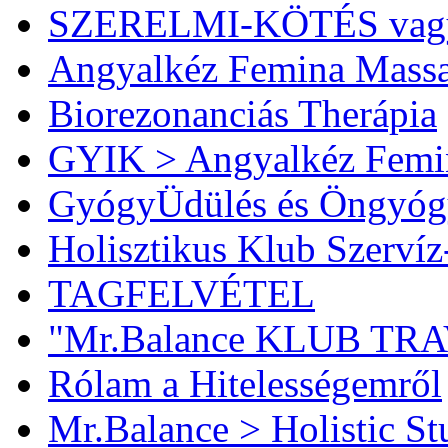
SZERELMI-KÖTÉS vag
Angyalkéz Femina Mass
Biorezonanciás Therápia
GYIK > Angyalkéz Femi
GyógyÜdülés és Öngyóg
Holisztikus Klub Szervíz
TAGFELVÉTEL
"Mr.Balance KLUB TR
Rólam a Hitelességemről
Mr.Balance > Holistic St