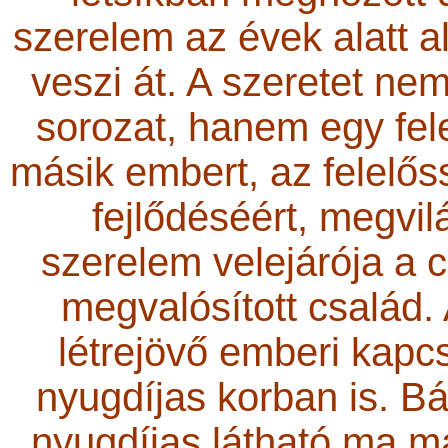
szerelem az évek alatt a
veszi át. A szeretet ne
sorozat, hanem egy fele
másik embert, az felelős
fejlődéséért, megvi
szerelem velejárója a 
megvalósított család.
létrejövő emberi kapc
nyugdíjas korban is. B
nyugdíjas látható ma má