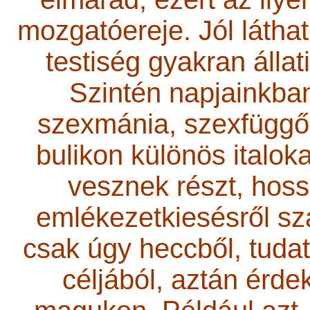
mozgatóereje. Jól láthat
testiség gyakran állat
Szintén napjainkban
szexmánia, szexfüggős
bulikon különös italoka
vesznek részt, hoss
emlékezetkiesésről sz
csak úgy heccből, tudat
céljából, aztán érde