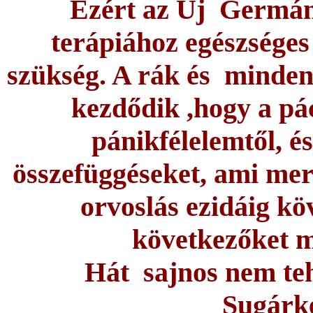
Ezért az Új Germán
terápiához egészsége
szükség. A rák és minden
kezdődik ,hogy a pá
pánikfélelemtől, é
összefüggéseket, ami me
orvoslás ezidáig köv
következőket m
Hát sajnos nem tehe
Sugárkez