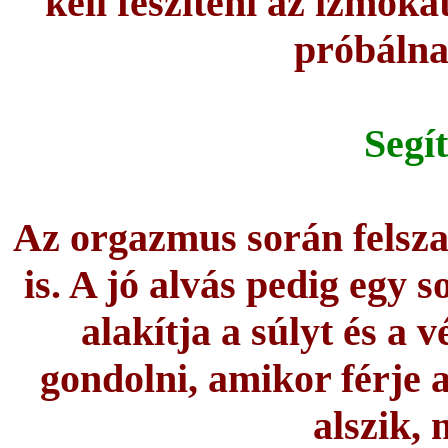
kell feszíteni az izmoka
próbálna 
Segít
Az orgazmus során felszab
is. A jó alvás pedig egy 
alakítja a súlyt és a
gondolni, amikor férje 
alszik, 