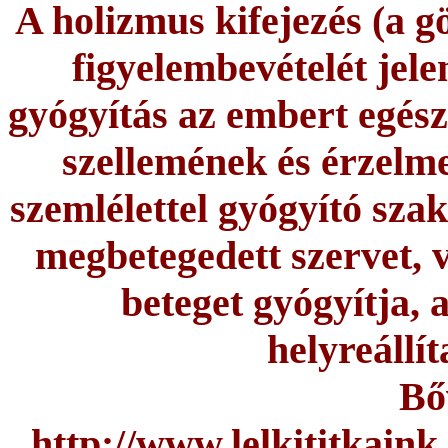
A holizmus kifejezés (a g
figyelembevételét jele
gyógyítás az embert egészn
szellemének és érzelme
szemlélettel gyógyító sza
megbetegedett szervet, 
beteget gyógyítja, 
helyreállít
Bő
http://www.lelkititkaink