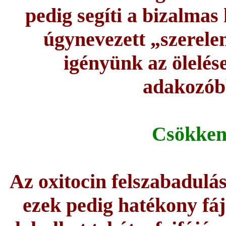
pedig segíti a bizalmas
úgynevezett „szerel
igényünk az ölelése
adakozóbb
Csökkent
Az oxitocin felszabadulá
ezek pedig hatékony fá