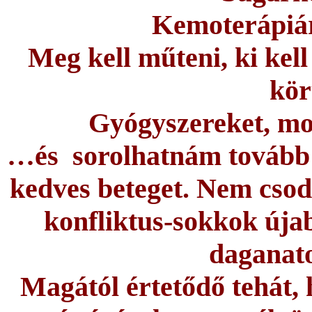
Kemoterápiára
Meg kell műteni, ki kell
körü
Gyógyszereket, mo
…és sorolhatnám tovább 
kedves beteget. Nem csod
konfliktus-sokkok újab
daganato
Magától értetődő tehát,