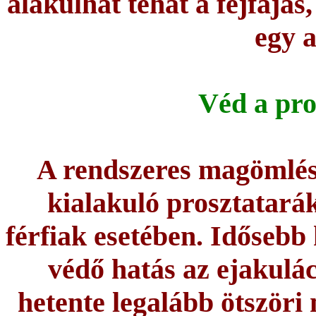
alakulhat tehát a fejfájás
egy a
Véd a pro
A rendszeres magömlés
kialakuló prosztatará
férfiak esetében. Idősebb
védő hatás az ejakulá
hetente legalább ötször