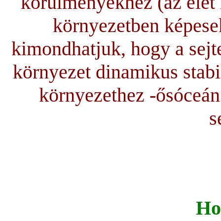
körülményekhez (az élet 
környezetben képesek
kimondhatjuk, hogy a sejte
környezet dinamikus stabi
környezethez -ősóceán
s
Hol