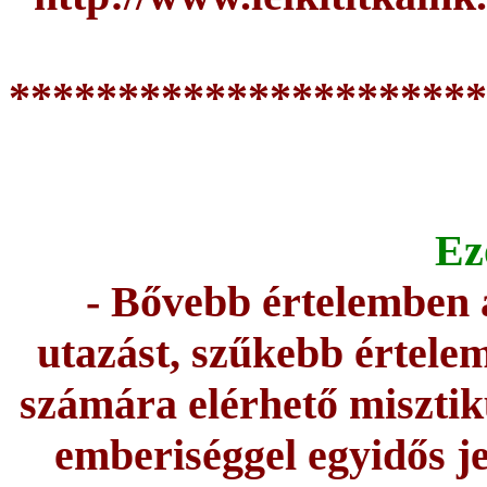
**********************
Ez
- Bővebb értelemben a
utazást, szűkebb értele
számára elérhető misztiku
emberiséggel egyidős je