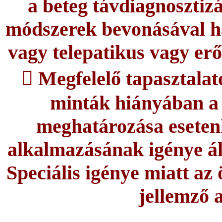
a beteg távdiagnosztizá
módszerek bevonásával ha
vagy telepatikus vagy er
 Megfelelő tapasztala
minták hiányában a
meghatározása esetenk
alkalmazásának igénye á
Speciális igénye miatt a
jellemző 