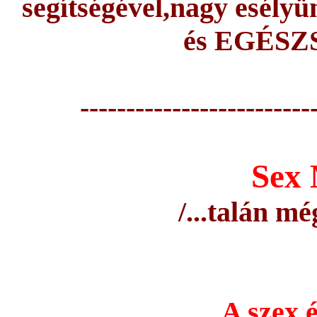
segítségével,nagy esélyü
és EGÉSZS
-------------------------
Sex 
/...talán m
A szex é