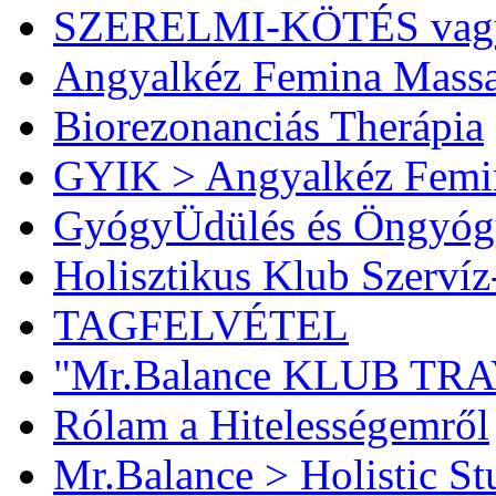
SZERELMI-KÖTÉS vag
Angyalkéz Femina Mass
Biorezonanciás Therápia
GYIK > Angyalkéz Femi
GyógyÜdülés és Öngyóg
Holisztikus Klub Szervíz
TAGFELVÉTEL
"Mr.Balance KLUB TR
Rólam a Hitelességemről
Mr.Balance > Holistic St