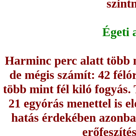
szint
Égeti 
Harminc perc alatt több m
de mégis számít: 42 féló
több mint fél kiló fogyás
21 egyórás menettel is el
hatás érdekében azonban
erőfeszíté