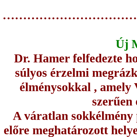
……………………………
Új 
Dr. Hamer felfedezte h
súlyos érzelmi megrázk
élménysokkal , ame
szerűen 
A váratlan sokkélmény p
előre meghatározott helye