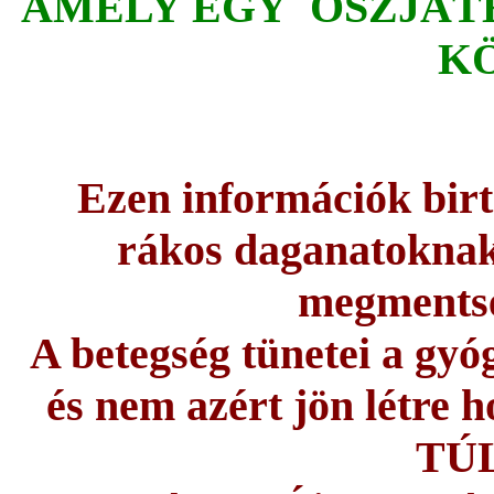
AMELY EGY ÖSZJÁT
K
Ezen információk birt
rákos daganatoknak 
megmentsé
A betegség tünetei a gyó
és nem azért jön létre 
TÚ