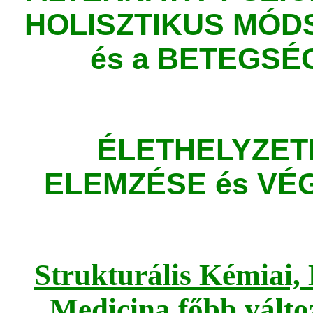
HOLISZTIKUS MÓ
és a BETEGS
ÉLETHELYZET
ELEMZÉSE és V
Strukturális Kémiai, 
Medicina főbb válto