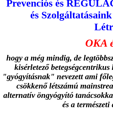
Prevenciós és REGUL
és Szolgáltatásain
Létr
OKA 
hogy a még mindig, de legtöbbs
kisérletező betegségcentrikus
"gyógyításnak" nevezett ami főle
csökkenő létszámú mainstream
alternatív öngyógyító tanácsokk
és a természeti