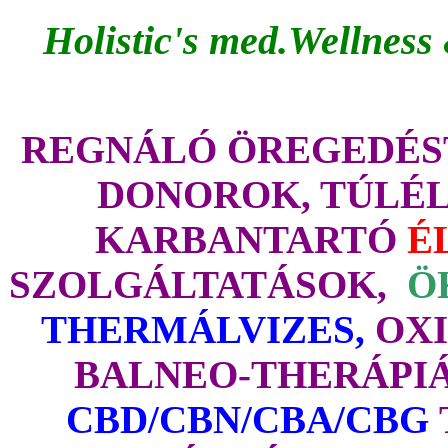
Holistic's med.Wellness
REGNÁLÓ ÖREGEDÉST
DONOROK, TÚLÉL
KARBANTARTÓ
É
SZOLGÁLTATÁSOK,
Ö
THERMÁLVIZES,
OXI
BALNEO-THERÁPI
CBD/CBN/CBA/CBG