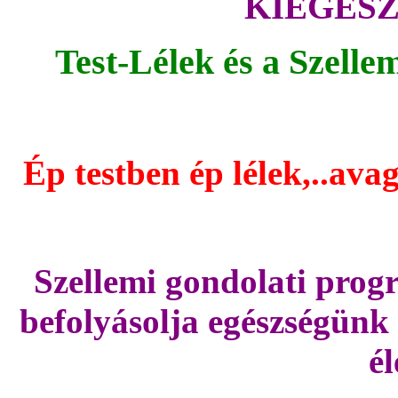
KIEGÉSZÍ
Test-Lélek és a Szell
Ép testben ép lélek,..avag
Szellemi gondolati pro
befolyásolja egészségünk f
é