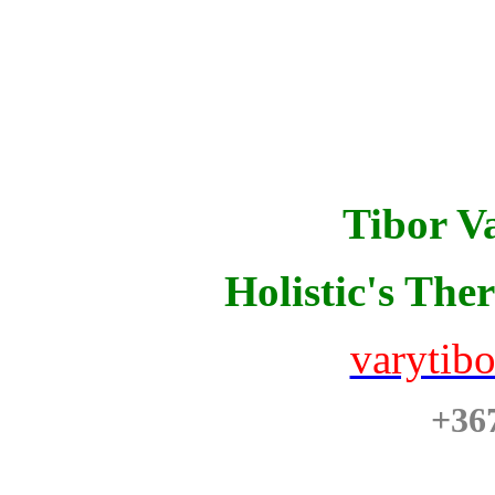
Tibor Va
Holistic's The
varytib
+36