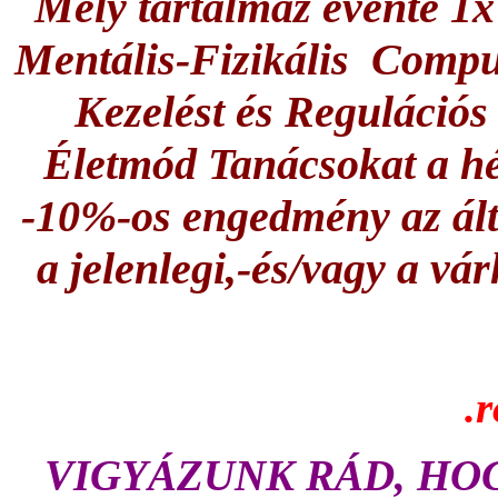
Mely tartalmaz évente 1
Mentális-Fizikális Comput
Kezelést és Regulációs
Életmód Tanácsokat a 
-10%-os engedmény az ált
a jelenlegi,-és/vagy a v
.
VIGYÁZUNK RÁD, HOG