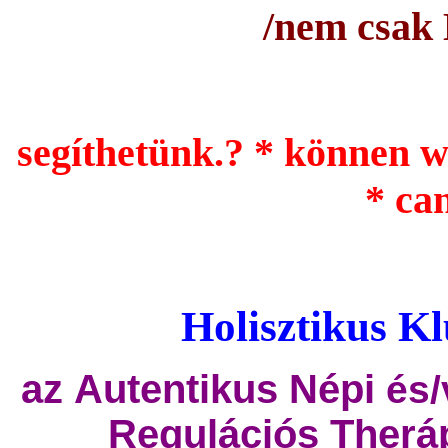
/nem csak
segíthetünk.? *
können wi
* ca
Holisztikus 
az
Autentikus Népi
és
Regulációs Theráp