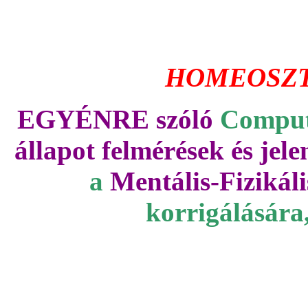
HOMEOSZT
EGYÉNRE szóló
Comput
állapot felmérések és jele
a
Mentális-Fizikáli
korrigálására,