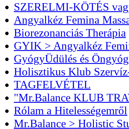
SZERELMI-KÖTÉS vag
Angyalkéz Femina Mass
Biorezonanciás Therápia
GYIK > Angyalkéz Femi
GyógyÜdülés és Öngyóg
Holisztikus Klub Szervíz
TAGFELVÉTEL
"Mr.Balance KLUB TR
Rólam a Hitelességemről
Mr.Balance > Holistic St