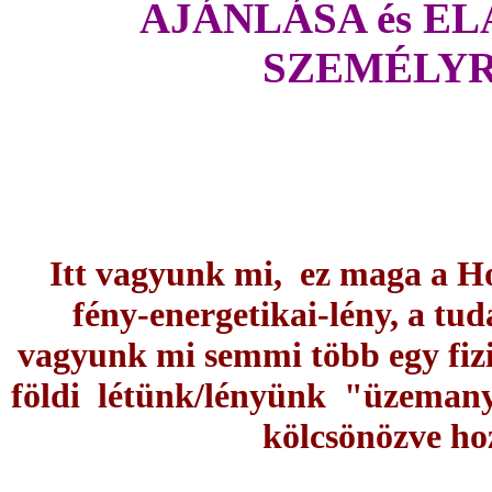
AJÁNLÁSA és E
SZEMÉLYR
Itt vagyunk mi, ez maga a H
fény-energetikai-lény, a tu
vagyunk mi semmi több egy fizi
földi létünk/lényünk "üzemanya
kölcsönözve hoz