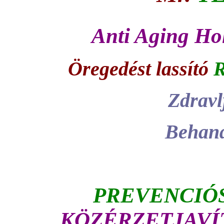
Anti Aging Hol
Öregedést lassító
R
Zdravl
Behand
PREVENCIÓ
KÖZÉRZETJAVÍ