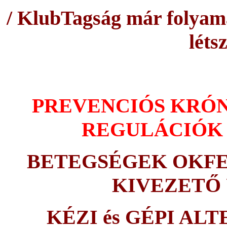
/ KlubTagság már folyama
léts
PREVENCIÓS KRÓN
REGULÁCIÓK
BETEGSÉGEK OKFEL
KIVEZETŐ
KÉZI és GÉPI ALT