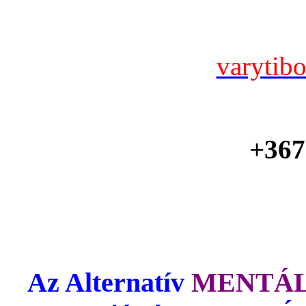
varytib
+367
Az Alternatív
MENTÁL