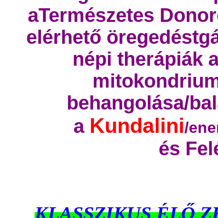
aTermészetes Donoro
elérhető öregedéstgát
népi therápiák 
mitokondrium
behangolása/bal
Kundalini
a
/ene
és
Fel
KLASSZIKUS ÉLŐ Z