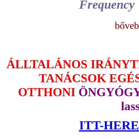
Frequency
bőveb
ÁLLTALÁNOS IRÁNYT
TANÁCSOK EGÉ
OTTHONI
Ö
NGYÓGYÍ
las
ITT-HERE