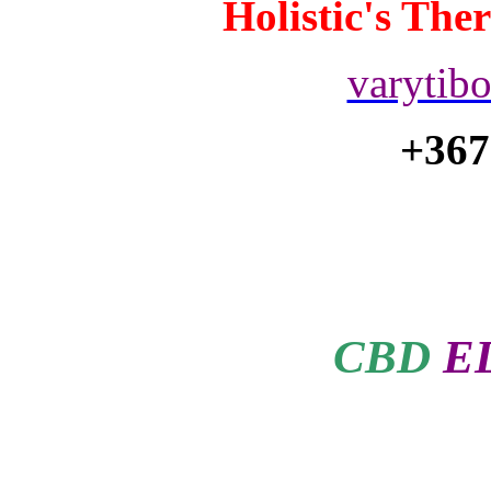
Holistic's The
varytib
+367
CBD
E
egí