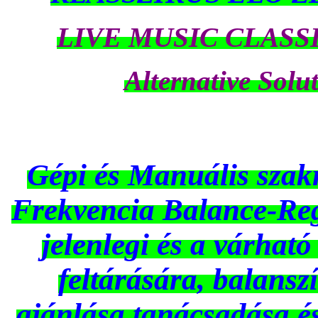
LIVE MUSIC CLASS
Alternative Solu
Gépi és Manuális szak
Frekvencia Balance-Reg
jelenlegi és a várható 
feltárására, balans
ajánlása,tanácsadása é