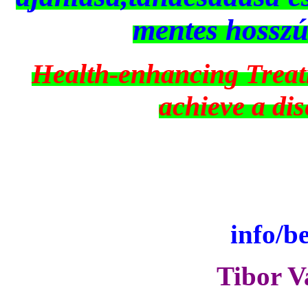
mentes hosszú 
Health-enhancing Treat
achieve a dis
info/b
Tibor V