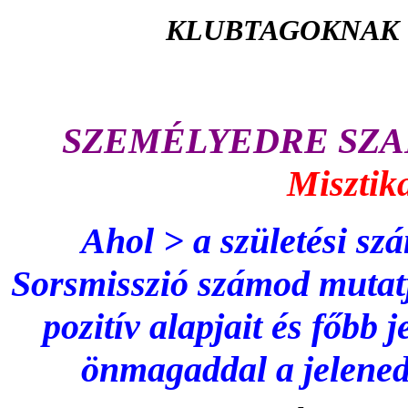
KLUBTAGOKNAK D
SZEMÉLYEDRE SZA
Misztik
Ahol > a
születési szá
Sorsmisszió számod mutatj
pozitív alapjait és főbb 
önmagaddal a jelened