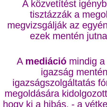
A közvetítést igény
tisztázzák a mego
megvizsgálják az egyén
ezek mentén jutn
A
mediáció
mindig a
igazság mentén
igazságszolgáltatás f
megoldására kidolgozot
hogy ki a hibás, - a vét