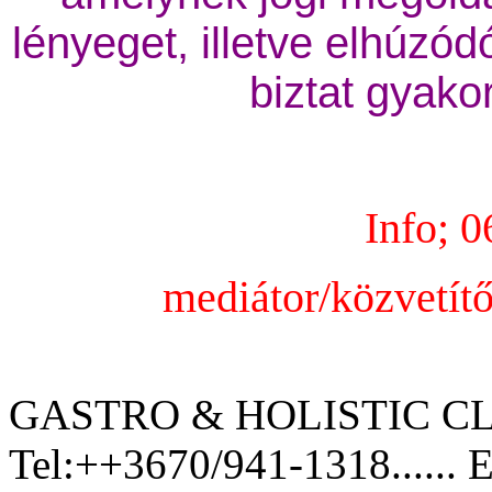
lényeget, illetve elhúzód
biztat gyako
Info; 
mediátor/közvetít
GASTRO & HOLISTIC CL
Tel:++3670/941-1318...... 