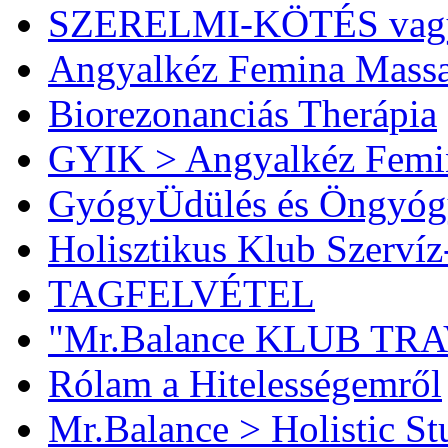
SZERELMI-KÖTÉS vag
Angyalkéz Femina Mass
Biorezonanciás Therápia
GYIK > Angyalkéz Femi
GyógyÜdülés és Öngyóg
Holisztikus Klub Szervíz
TAGFELVÉTEL
"Mr.Balance KLUB TR
Rólam a Hitelességemről
Mr.Balance > Holistic St