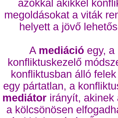
azokkal akikkel konfl
megoldásokat a viták re
helyett a jövő lehetős
A
mediáció
egy, a 
konfliktuskezelő módsz
konfliktusban álló fele
egy pártatlan, a konflikt
mediátor
irányít, akinek
a kölcsönösen elfogadh