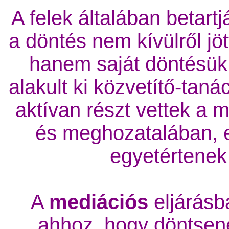
A felek általában betart
a döntés nem kívülről jöt
hanem saját döntésük,
alakult ki közvetítő-taná
aktívan részt vettek a
és meghozatalában, e
egyetértenek 
A
mediációs
eljárásb
ahhoz, hogy döntsen