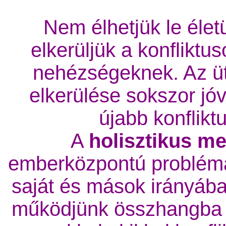
Nem élhetjük le élet
elkerüljük a konfliktus
nehézségeknek. Az ü
elkerülése sokszor jóv
újabb konflik
A
holisztikus me
emberközpontú probléma
saját és mások irányába
működjünk összhangba 